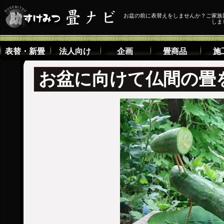
お盆の前に表替えをしませんか？ご家族
しま
表替・新畳
法人向け
企画
畳商品
施
お盆に向けて仏間の畳