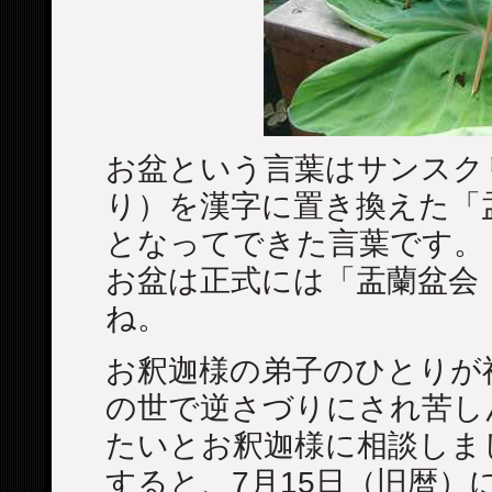
お盆という言葉はサンスク
り）を漢字に置き換えた「
となってできた言葉です。
お盆は正式には「盂蘭盆会
ね。
お釈迦様の弟子のひとりが
の世で逆さづりにされ苦し
たいとお釈迦様に相談しま
すると、7月15日（旧暦