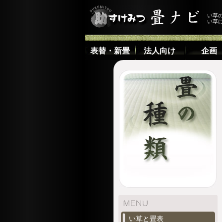
い草
い草
表替・新畳
法人向け
企画
い草と畳表