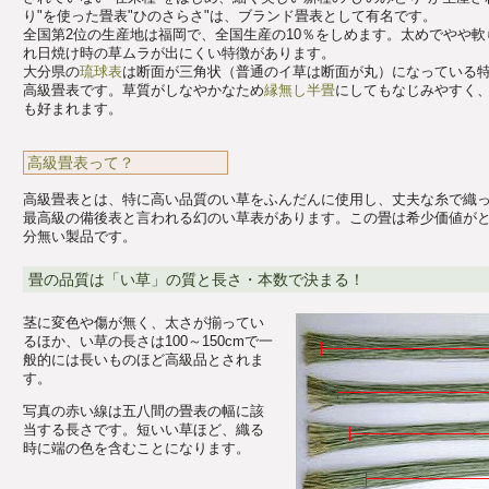
り"を使った畳表"ひのさらさ"は、ブランド畳表として有名です。
全国第2位の生産地は福岡で、全国生産の10％をしめます。太めでやや
れ日焼け時の草ムラが出にくい特徴があります。
大分県の
琉球表
は断面が三角状（普通のイ草は断面が丸）になっている
高級畳表です。草質がしなやかなため
縁無し半畳
にしてもなじみやすく
も好まれます。
高級畳表って？
高級畳表とは、特に高い品質のい草をふんだんに使用し、丈夫な糸で織
最高級の備後表と言われる幻のい草表があります。この畳は希少価値が
分無い製品です。
畳の品質は「い草」の質と長さ・本数で決まる！
茎に変色や傷が無く、太さが揃ってい
るほか、い草の長さは100～150cmで一
般的には長いものほど高級品とされま
す。
写真の赤い線は五八間の畳表の幅に該
当する長さです。短いい草ほど、織る
時に端の色を含むことになります。