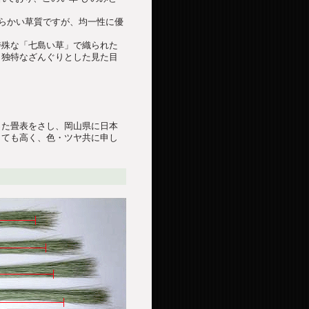
軟らかい草質ですが、均一性に優
特殊な「七島い草」で織られた
、独特なざんぐりとした見た目
った畳表をさし、岡山県に日本
とても高く、色・ツヤ共に申し