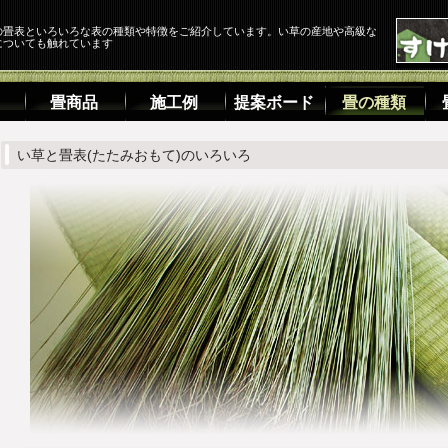
の畳表といろいろな表の種類や特徴をご紹介しています。い草の産地や高級な
についても触れています
畳商品
施工例
提案ボード
畳の種類
い草と畳表(たたみおもて)のいろいろ