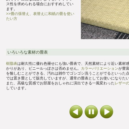
ス性を求められる場合におすすめしてい
ます。
>>畳の張替え、表替えに和紙の畳を使い
たい方
いろいろな素材の畳表
樹脂表
は耐久性に優れ色褪せにも強い畳表で、天然素材により近い素材
かりがあり、ビニールっぽさは否めません。
カラーバリエーション
が豊
を愉しむことができる、汚れは雑巾でゴシゴシ洗うことがでるといった
では置き畳として販売していますが、通常の畳表としてお使いになりた
また、高級な質感でお部屋をおしゃれに演出できる一風変わった
レザー
しています。