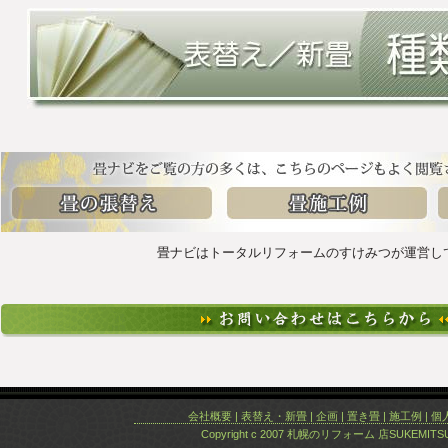
畳ナビはトータルリフォームのすけみつが運営し
会社概要
|
表替え・新畳
|
企画
|
置き畳
|
施工例
|
個
Copyright c 2007
札幌のリフォーム
店SUKEMITSU C