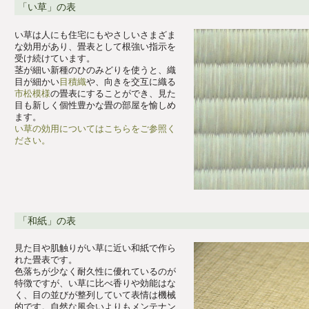
「い草」の表
い草は人にも住宅にもやさしいさまざま
な効用があり、畳表として根強い指示を
受け続けています。
茎が細い新種のひのみどりを使うと、織
目が細かい
目積織
や、向きを交互に織る
市松模様
の畳表にすることができ、見た
目も新しく個性豊かな畳の部屋を愉しめ
ます。
い草の効用についてはこちらをご参照く
ださい。
「和紙」の表
見た目や肌触りがい草に近い和紙で作ら
れた畳表です。
色落ちが少なく耐久性に優れているのが
特徴ですが、い草に比べ香りや効能はな
く、目の並びが整列していて表情は機械
的です。自然な風合いよりもメンテナン