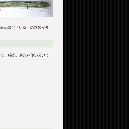
、高級品ほど「い草」の本数が多
ので、綿糸、麻糸を使い分けて
。