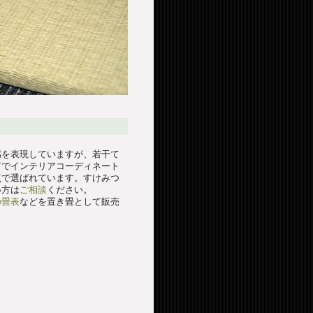
感を表現していますが、若干て
富でインテリアコーディネート
点で選ばれています。すけみつ
い方は
ご相談
ください。
の畳表
などを置き畳として販売