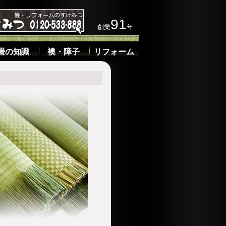
91
創業
年
畳の知識
襖・障子
リフォーム