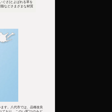
(いぐさ)とよばれる草を
樹脂などさまざまな材質
います。八代市では、品種改良
れており、このい草"ひのみど