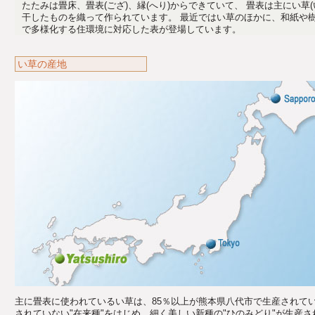
たたみは畳床、畳表(ござ)、縁(へり)からできていて、 畳表は主にい草
干したものを織って作られています。 最近ではい草のほかに、和紙や
で多様化する住環境に対応した表が登場しています。
い草の産地
主に畳表に使われているい草は、85％以上が熊本県八代市で生産されて
されていない"在来種"をはじめ、細く美しい新種の"ひのみどり"が生産さ