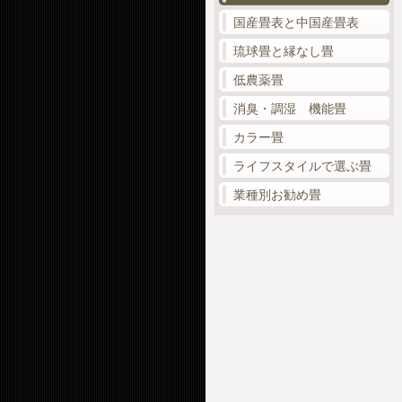
国産畳表と中国産畳表
琉球畳と縁なし畳
低農薬畳
消臭・調湿 機能畳
カラー畳
ライフスタイルで選ぶ畳
業種別お勧め畳