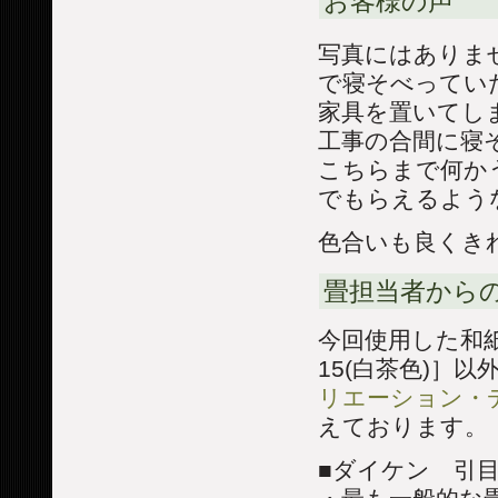
お客様の声
写真にはありま
で寝そべってい
家具を置いてし
工事の合間に寝そ
こちらまで何か
でもらえるよう
色合いも良くき
畳担当者からの
今回使用した和
15(白茶色)］
リエーション・
えております。
■ダイケン 引目