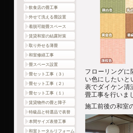
飲食店の畳工事
外せて洗える畳設置
着脱可能畳スペース
賃貸和室の結露対策
取り外せる薄畳
和室修繕工事
畳スペース設置
フローリングに
畳セット工事（３）
い色にしたいと
畳セット工事（２）
表でダイケン清
畳セット工事（１）
畳工事を行いま
賃貸物件の畳と障子
施工前後の和室
特級品と特選品で表替
本間サイズ表替工事
和室トータルリフォーム