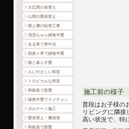
大広間の表替え
仏間の畳表替え
畳と襖の貼替工事
清流ちゅら縁無半畳
走る車で車中泊
国産イ草で縁無半畳
猫と暮らす畳
人にやさしい和室
トロピカルな和室
和紙表で新畳
施工前の様子
縁無半畳でイメチェン
普段はお子様の
ボルケーノ施工
リビングに隣接
畳表替え・襖張替
高い状況で、特
和紙表で新畳