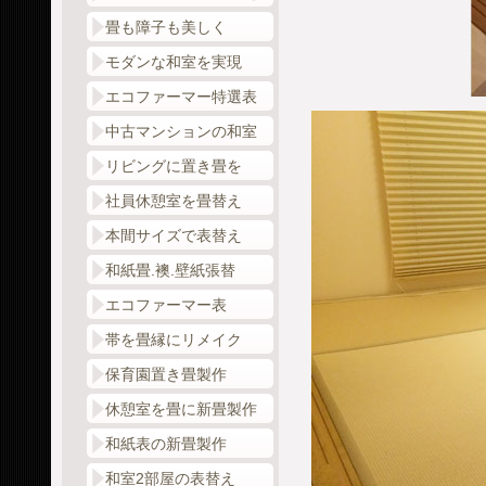
畳も障子も美しく
モダンな和室を実現
エコファーマー特選表
中古マンションの和室
リビングに置き畳を
社員休憩室を畳替え
本間サイズで表替え
和紙畳.襖.壁紙張替
エコファーマー表
帯を畳縁にリメイク
保育園置き畳製作
休憩室を畳に新畳製作
和紙表の新畳製作
和室2部屋の表替え