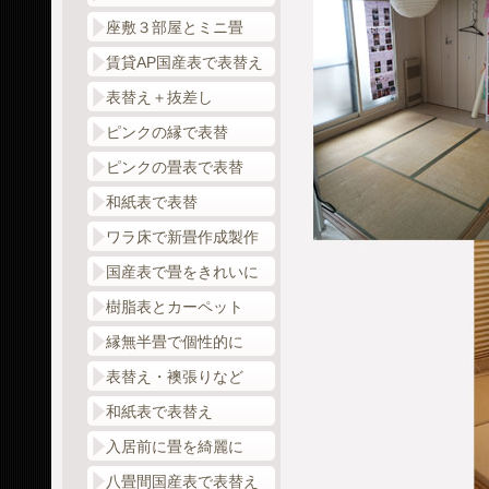
座敷３部屋とミニ畳
賃貸AP国産表で表替え
表替え＋抜差し
ピンクの縁で表替
ピンクの畳表で表替
和紙表で表替
ワラ床で新畳作成製作
国産表で畳をきれいに
樹脂表とカーペット
縁無半畳で個性的に
表替え・襖張りなど
和紙表で表替え
入居前に畳を綺麗に
八畳間国産表で表替え