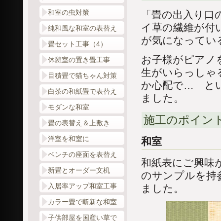
和室の虫対策
「畳の出入り口
イ草の繊維が付
純和風な和室の表替え
が気になってい
畳セット工事（4）
お子様がピアノ
休憩室の置き畳工事
生がいらっしゃ
目積畳で猫ちゃん対策
か心配で… と
白茶の和紙畳で表替え
ました。
モダンな和室
施工のポイン
畳の表替え＆上敷き
洋室を和室に
和室
ベンチの座面を表替え
和紙表にご興味
新畳とオーダー文机
のサンプルを持
入居率アップ和室工事
ました。
カラー畳で斬新な和室
子供部屋を国産い草で