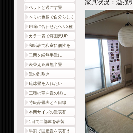
家具状況：勉強
ペットと過ごす畳
へりの色柄で自分らしく
用途に合わせたヘリ2種
カラー表で雰囲気UP
和紙表で和室に個性を
二間を縁無半畳に
表替え＆縁無半畳
畳の乱敷き
琉球畳を入れたい
三種の帯を畳の縁に
特級品畳表と石田縁
本間サイズの畳表替
1日で二部屋を表替
早割で国産畳を表替え