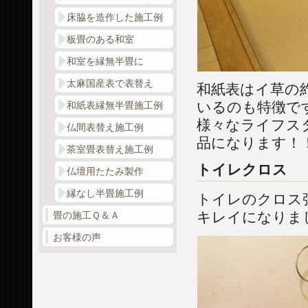
床脇を造作した施工例
板畳のある和室
和室を縁無半畳に
太麻国産表で表替え
和紙表はイ草の
いるのも特徴で
和紙表縁無半畳施工例
様々なライフス
仏間表替え施工例
品になります！
茶室畳表替え施工例
トイレクロス
仏壇用たたみ製作
縁なし半畳施工例
トイレのクロス
キレイになりま
畳の施工Ｑ＆Ａ
お客様の声