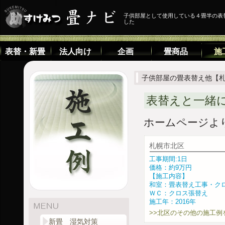
子供部屋として使用している４畳半の表
した
表替・新畳
法人向け
企画
畳商品
施
子供部屋の畳表替え他【
表替えと一緒
ホームページよ
札幌市北区
工事期間:1日
価格：約9万円
【施工内容】
和室：畳表替え工事・ク
ＷＣ：クロス張替え
施工年：2016年
>>北区のその他の施工例
新畳 湿気対策