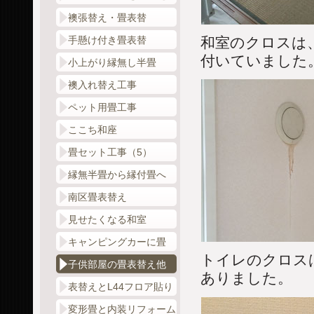
襖張替え・畳表替
和室のクロスは
手懸け付き畳表替
付いていました
小上がり縁無し半畳
襖入れ替え工事
ペット用畳工事
ここち和座
畳セット工事（5）
縁無半畳から縁付畳へ
南区畳表替え
見せたくなる和室
キャンピングカーに畳
トイレのクロス
子供部屋の畳表替え他
ありました。
表替えとL44フロア貼り
変形畳と内装リフォーム