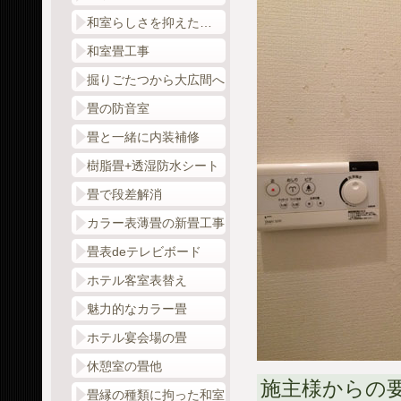
和室らしさを抑えた…
和室畳工事
掘りごたつから大広間へ
畳の防音室
畳と一緒に内装補修
樹脂畳+透湿防水シート
畳で段差解消
カラー表薄畳の新畳工事
畳表deテレビボード
ホテル客室表替え
魅力的なカラー畳
ホテル宴会場の畳
休憩室の畳他
施主様からの
畳縁の種類に拘った和室